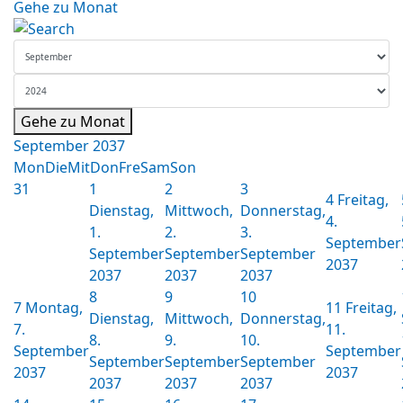
Gehe zu Monat
Gehe zu Monat
September 2037
Mon
Die
Mit
Don
Fre
Sam
Son
31
1
2
3
4
Freitag,
Dienstag,
Mittwoch,
Donnerstag,
4.
1.
2.
3.
September
September
September
September
2037
2037
2037
2037
8
9
10
7
Montag,
11
Freitag,
Dienstag,
Mittwoch,
Donnerstag,
7.
11.
8.
9.
10.
September
September
September
September
September
2037
2037
2037
2037
2037