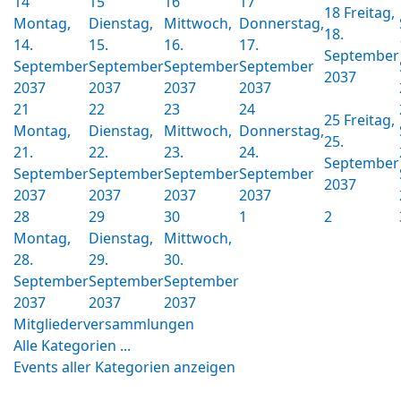
14
15
16
17
18
Freitag,
Montag,
Dienstag,
Mittwoch,
Donnerstag,
18.
14.
15.
16.
17.
September
September
September
September
September
2037
2037
2037
2037
2037
21
22
23
24
25
Freitag,
Montag,
Dienstag,
Mittwoch,
Donnerstag,
25.
21.
22.
23.
24.
September
September
September
September
September
2037
2037
2037
2037
2037
28
29
30
1
2
Montag,
Dienstag,
Mittwoch,
28.
29.
30.
September
September
September
2037
2037
2037
Mitgliederversammlungen
Alle Kategorien ...
Events aller Kategorien anzeigen