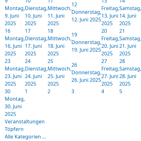
9
10
11
13
14
12
Montag,
Dienstag,
Mittwoch,
Freitag,
Samstag
Donnerstag,
9. Juni
10. Juni
11. Juni
13. Juni
14. Juni
12. Juni 2025
2025
2025
2025
2025
2025
16
17
18
20
21
19
Montag,
Dienstag,
Mittwoch,
Freitag,
Samstag
Donnerstag,
16. Juni
17. Juni
18. Juni
20. Juni
21. Juni
19. Juni 2025
2025
2025
2025
2025
2025
23
24
25
27
28
26
Montag,
Dienstag,
Mittwoch,
Freitag,
Samstag
Donnerstag,
23. Juni
24. Juni
25. Juni
27. Juni
28. Juni
26. Juni 2025
2025
2025
2025
2025
2025
30
1
2
3
4
5
Montag,
30. Juni
2025
Veranstaltungen
Töpfern
Alle Kategorien ...