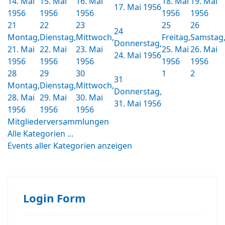
14. Mai
15. Mai
16. Mai
18. Mai
19. Mai
17. Mai 1956
1956
1956
1956
1956
1956
21
22
23
25
26
24
Montag,
Dienstag,
Mittwoch,
Freitag,
Samstag
Donnerstag,
21. Mai
22. Mai
23. Mai
25. Mai
26. Mai
24. Mai 1956
1956
1956
1956
1956
1956
28
29
30
1
2
31
Montag,
Dienstag,
Mittwoch,
Donnerstag,
28. Mai
29. Mai
30. Mai
31. Mai 1956
1956
1956
1956
Mitgliederversammlungen
Alle Kategorien ...
Events aller Kategorien anzeigen
Login Form